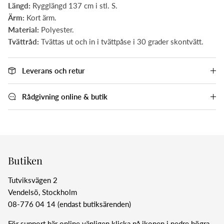
Längd:
Rygglängd 137 cm i stl. S.
Ärm:
Kort ärm.
Material:
Polyester.
Tvättråd:
Tvättas ut och in i tvättpåse i 30 grader skontvätt.
Leverans och retur
Rådgivning online & butik
Butiken
Tutviksvägen 2
Vendelsö, Stockholm
08-776 04 14 (endast butiksärenden)
För support här online vänligen klicka på ikonen i nedre högra