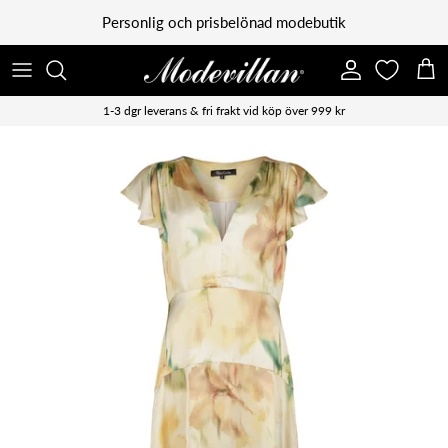
Vidare till innehåll
Personlig och prisbelönad modebutik
Konto
Kun
1-3 dgr leverans & fri frakt vid köp över 999 kr