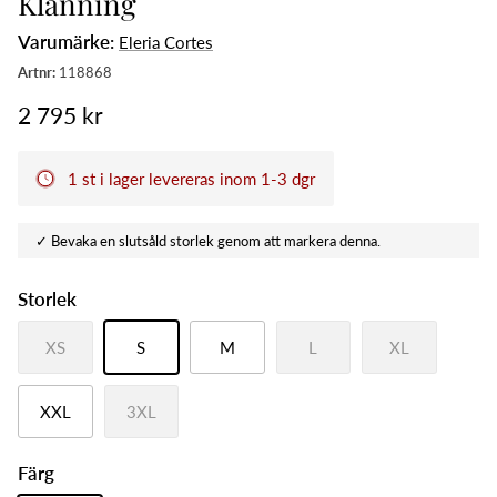
Klänning
Varumärke:
Eleria Cortes
2 795 kr
1 st i lager levereras inom 1-3 dgr
Storlek
XS
S
M
L
XL
XXL
3XL
Färg