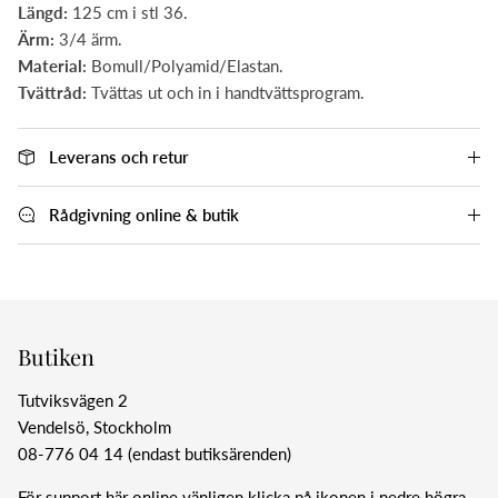
Längd:
125 cm i stl 36.
Ärm:
3/4 ärm.
Material:
Bomull/Polyamid/Elastan.
Tvättråd:
Tvättas ut och in i handtvättsprogram.
Leverans och retur
Rådgivning online & butik
Butiken
Tutviksvägen 2
Vendelsö, Stockholm
08-776 04 14 (endast butiksärenden)
För support här online vänligen klicka på ikonen i nedre högra