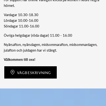
hörnet.
Vardagar 10.30-18.30
Lördagar 10.00-16.00
Stäng
Prenumera på nyhetsbrevet
Söndagar 11.00-16.00
Prenumera på vårt nyhetsbrev och få nyheter,
Övriga helgdagar (röda dagar) 11.00 - 16.00
inspiration och kampanjer direkt till din e-post.
Nyårsafton, nyårsdagen, midsommarafton, midsommardagen,
julafton och juldagen har vi stängt.
Välkommen till oss!
ANMÄL
VÄGBESKRIVNING