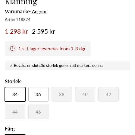
Klänning
Varumärke:
Angoor
1 298 kr
2 595 kr
1 st i lager levereras inom 1-3 dgr
Storlek
34
36
38
40
42
44
46
Färg