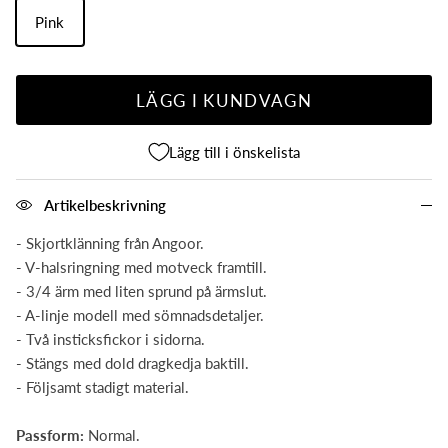
Pink
LÄGG I KUNDVAGN
Lägg till i önskelista
Artikelbeskrivning
- Skjortklänning från Angoor.
- V-halsringning med motveck framtill.
- 3/4 ärm med liten sprund på ärmslut.
- A-linje modell med sömnadsdetaljer.
- Två insticksfickor i sidorna.
- Stängs med dold dragkedja baktill.
- Följsamt stadigt material.
Passform:
Normal.