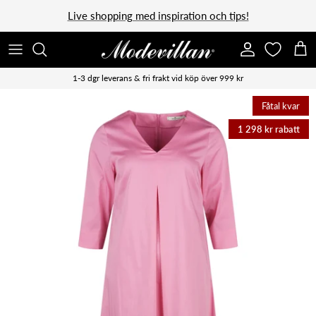
Vidare till innehåll
Live shopping med inspiration och tips!
Konto
Kun
1-3 dgr leverans & fri frakt vid köp över 999 kr
Fåtal kvar
1 298 kr rabatt