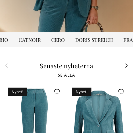
CATNOIR
CERO
DORIS STREICH
FRANK L
Tillbaka
Näst
Senaste nyheterna
SE ALLA
Nyhet!
Nyhet!