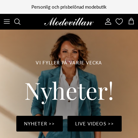
Vidare till innehåll
Personlig och prisbelönad modebutik
Konto
Kun
VI FYLLER PÅ VARJE VECKA
Nyheter!
NYHETER >>
LIVE VIDEOS >>