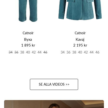
Catnoir
Catnoir
Byxa
Kavaj
1 895 kr
2 195 kr
34
36
38
40
42
44
46
34
36
38
40
42
44
46
2026-08-09
2026-08-08
SE ALLA VIDEOS >>