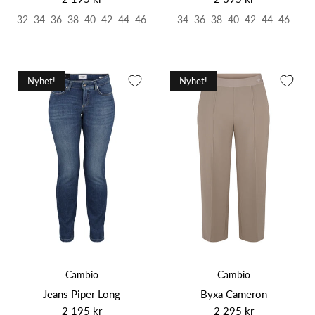
32
34
36
38
40
42
44
46
34
36
38
40
42
44
46
Nyhet!
Nyhet!
Cambio
Cambio
Jeans Piper Long
Byxa Cameron
2 195 kr
2 295 kr