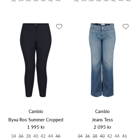
Cambio
Cambio
Byxa Ros Summer Cropped
Jeans Tess
1 995 kr
2 095 kr
34
36
38
40
42
44
46
34
36
38
40
42
44
46