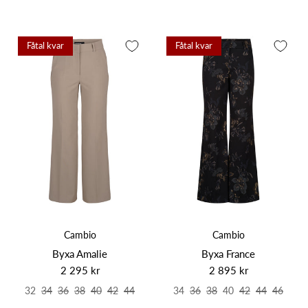
Fåtal kvar
Fåtal kvar
Cambio
Cambio
Byxa Amalie
Byxa France
2 295 kr
2 895 kr
32
34
36
38
40
42
44
34
36
38
40
42
44
46