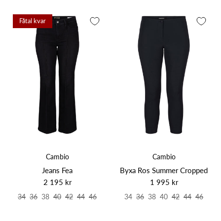
Fåtal kvar
Cambio
Cambio
Jeans Fea
Byxa Ros Summer Cropped
2 195 kr
1 995 kr
34
36
38
40
42
44
46
34
36
38
40
42
44
46