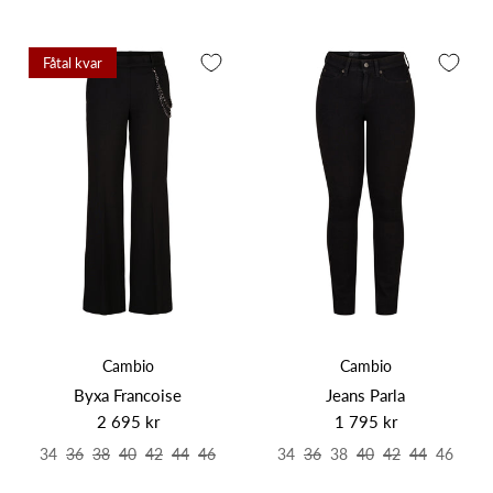
Fåtal kvar
Cambio
Cambio
Byxa Francoise
Jeans Parla
2 695 kr
1 795 kr
34
36
38
40
42
44
46
34
36
38
40
42
44
46