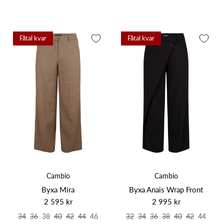
Fåtal kvar
Fåtal kvar
Cambio
Cambio
Byxa Mira
Byxa Anais Wrap Front
2 595 kr
2 995 kr
34
36
38
40
42
44
46
32
34
36
38
40
42
44