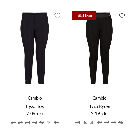
Fåtal kvar
Cambio
Cambio
Byxa Ros
Byxa Ryder
2 095 kr
2 195 kr
34
36
38
40
42
44
46
34
36
38
40
42
44
46