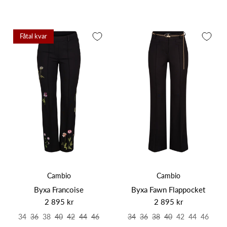
Fåtal kvar
Cambio
Cambio
Byxa Francoise
Byxa Fawn Flappocket
2 895 kr
2 895 kr
34
36
38
40
42
44
46
34
36
38
40
42
44
46