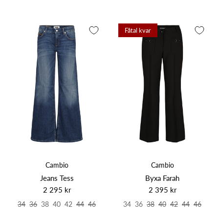
Fåtal kvar
Cambio
Cambio
Jeans Tess
Byxa Farah
2 295 kr
2 395 kr
34
36
38
40
42
44
46
34
36
38
40
42
44
46