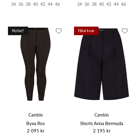
34
36
38
40
42
44
46
34
36
38
40
42
44
46
Nyhet!
Fåtal kvar
Cambio
Cambio
Byxa Ros
Shorts Anna Bermuda
2 095 kr
2 195 kr