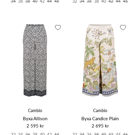
34
36
38
40
42
44
46
32
34
36
38
40
42
44
46
Cambio
Cambio
Byxa Allison
Byxa Candice Plain
2 595 kr
2 695 kr
32
34
36
38
40
42
44
32
34
36
38
40
42
44
46