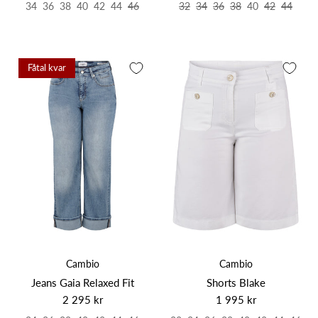
34
36
38
40
42
44
46
32
34
36
38
40
42
44
Fåtal kvar
Cambio
Cambio
Jeans Gaia Relaxed Fit
Shorts Blake
2 295 kr
1 995 kr