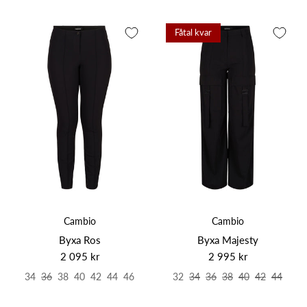
Fåtal kvar
Cambio
Cambio
Byxa Ros
Byxa Majesty
2 095 kr
2 995 kr
34
36
38
40
42
44
46
32
34
36
38
40
42
44