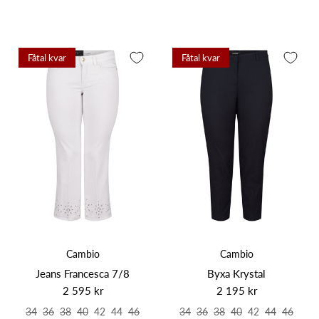
Fåtal kvar
Fåtal kvar
Cambio
Cambio
Jeans Francesca 7/8
Byxa Krystal
2 595 kr
2 195 kr
34
36
38
40
42
44
46
34
36
38
40
42
44
46