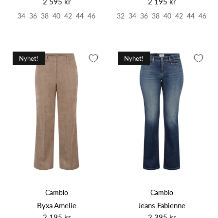
2 595 kr
2 195 kr
34
36
38
40
42
44
46
32
34
36
38
40
42
44
46
Nyhet!
Nyhet!
Cambio
Cambio
Byxa Amelie
Jeans Fabienne
2 195 kr
2 395 kr