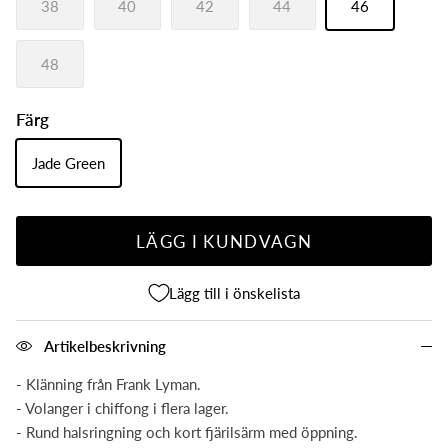
38
40
42
44
46
48
Färg
Jade Green
LÄGG I KUNDVAGN
Lägg till i önskelista
Artikelbeskrivning
- Klänning från Frank Lyman.
- Volanger i chiffong i flera lager.
- Rund halsringning och kort fjärilsärm med öppning.