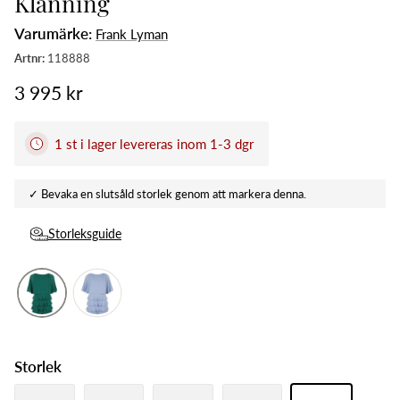
Klänning
Varumärke:
Frank Lyman
3 995 kr
1 st i lager levereras inom 1-3 dgr
Storleksguide
Storlek