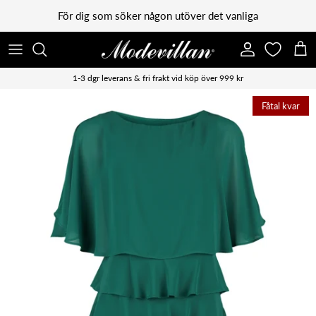
Vidare till innehåll
För dig som söker någon utöver det vanliga
Konto
Kun
1-3 dgr leverans & fri frakt vid köp över 999 kr
Fåtal kvar