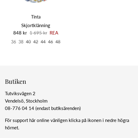
Tinta
Skjortklänning
848 kr
1 695 kr
REA
36
38
40
42
44
46
48
Butiken
Tutviksvägen 2
Vendelsö, Stockholm
08-776 04 14 (endast butiksärenden)
För support här online vänligen klicka på ikonen i nedre högra
hörnet.