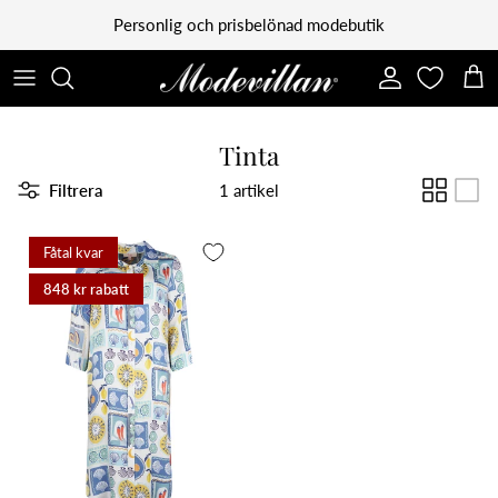
Vidare till innehåll
Personlig och prisbelönad modebutik
Konto
Kun
Tinta
Filtrera
1 artikel
Fåtal kvar
848 kr rabatt