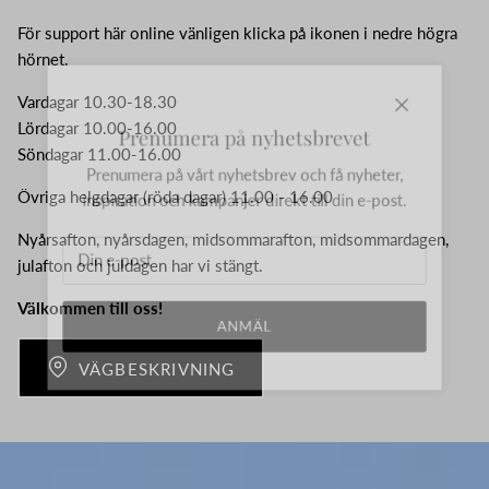
För support här online vänligen klicka på ikonen i nedre högra
hörnet.
Vardagar 10.30-18.30
Stäng
Prenumera på nyhetsbrevet
Lördagar 10.00-16.00
Söndagar 11.00-16.00
Prenumera på vårt nyhetsbrev och få nyheter,
inspiration och kampanjer direkt till din e-post.
Övriga helgdagar (röda dagar) 11.00 - 16.00
Nyårsafton, nyårsdagen, midsommarafton, midsommardagen,
julafton och juldagen har vi stängt.
Välkommen till oss!
ANMÄL
VÄGBESKRIVNING