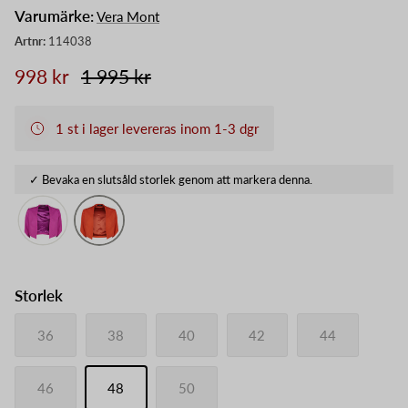
Varumärke:
Vera Mont
998 kr
1 995 kr
1 st i lager levereras inom 1-3 dgr
Storlek
36
38
40
42
44
46
48
50