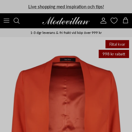
Vidare till innehåll
Live shopping med inspiration och tips!
Konto
Kun
1-3 dgr leverans & fri frakt vid köp över 999 kr
Fåtal kvar
998 kr rabatt