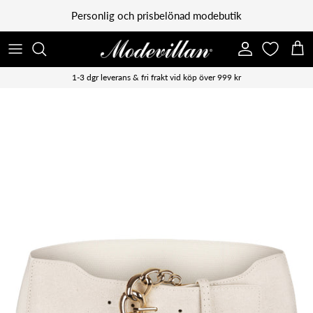
Vidare till innehåll
Personlig och prisbelönad modebutik
Konto
Kun
1-3 dgr leverans & fri frakt vid köp över 999 kr