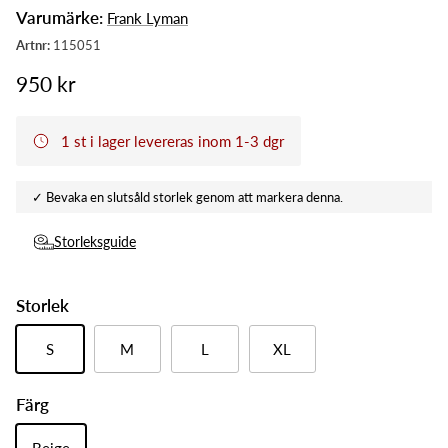
Varumärke:
Frank Lyman
950 kr
1 st i lager levereras inom 1-3 dgr
Storleksguide
Storlek
S
M
L
XL
Färg
Beige