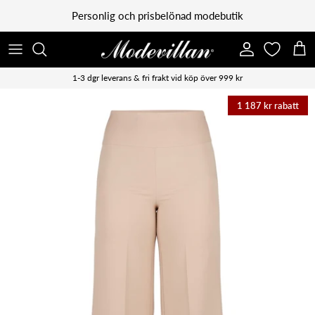
Vidare till innehåll
Personlig och prisbelönad modebutik
Konto
Kun
1-3 dgr leverans & fri frakt vid köp över 999 kr
1 187 kr rabatt