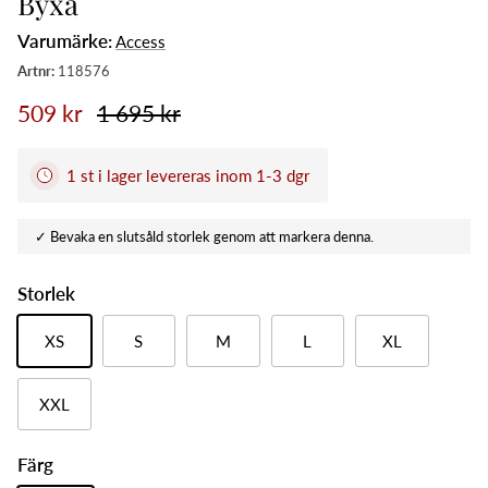
Byxa
Varumärke:
Access
509 kr
1 695 kr
1 st i lager levereras inom 1-3 dgr
Storlek
XS
S
M
L
XL
XXL
Färg