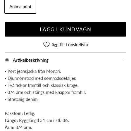
Animalprint
LÄGG I KUNDVAGN
Lägg till i önskelista
Artikelbeskrivning
- Kort jeansjacka från Monari.
- Djurmönstrad med sömnadsdetaljer.
- Två fickor framtill och klassisk krage.
- 3/4 ärm och s
tängs med knappar framtill.
- Stretchig denim.
Passfom:
Ledig.
Längd:
Rygglängd 51 cm i stl. 36.
Ärm:
3/4 ärm.