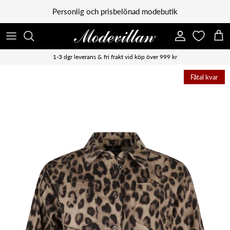
Vidare till innehåll
Personlig och prisbelönad modebutik
Konto
Kun
1-3 dgr leverans & fri frakt vid köp över 999 kr
Fåtal kvar