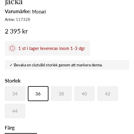
Jacka
Varumärke:
Monari
2 395 kr
1 st i lager levereras inom 1-3 dgr
Storlek
34
36
38
40
42
44
Färg