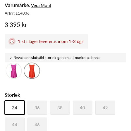
Varumärke:
Vera Mont
3 395 kr
1 st i lager levereras inom 1-3 dgr
Storlek
34
36
38
40
42
44
46