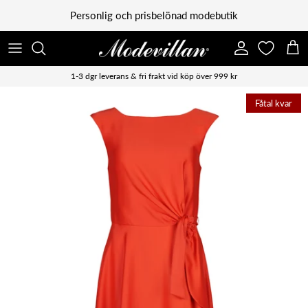
Vidare till innehåll
Personlig och prisbelönad modebutik
Konto
Kun
1-3 dgr leverans & fri frakt vid köp över 999 kr
Fåtal kvar