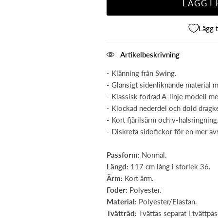
LÄGG I
Lägg t
Artikelbeskrivning
- Klänning från Swing.
- Glansigt sidenliknande material 
- Klassisk fodrad A-linje modell me
- Klockad nederdel och dold dragked
- Kort fjärilsärm och v-halsringning
- Diskreta sidofickor för en mer avs
Passform:
Normal.
Längd:
117 cm lång i storlek 36.
Ärm:
Kort ärm.
Foder:
Polyester.
Material:
Polyester/Elastan.
Tvättråd:
Tvättas separat i tvättpå