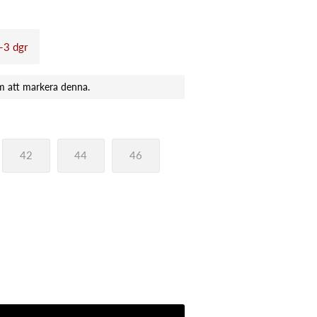
1-3 dgr
42
44
46