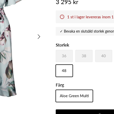
3 295 kr
1 st i lager levereras inom 
Nästa
Storlek
36
38
40
48
Färg
Aloe Green Multi