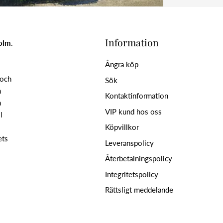
Information
holm
.
Ångra köp
 och
Sök
n
Kontaktinformation
a
VIP kund hos oss
l
Köpvillkor
ets
Leveranspolicy
Återbetalningspolicy
Integritetspolicy
Rättsligt meddelande