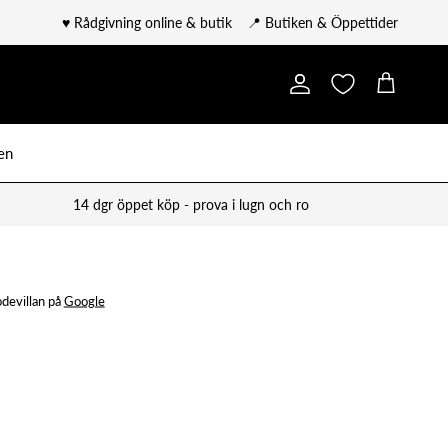
♥️ Rådgivning online & butik
📍 Butiken & Öppettider
Konto
Kundvagn
en
14 dgr öppet köp - prova i lugn och ro