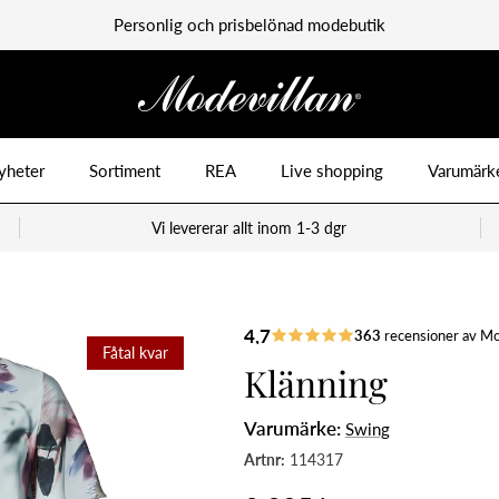
Personlig och prisbelönad modebutik
yheter
Sortiment
REA
Live shopping
Varumärk
Vi levererar allt inom 1-3 dgr
Fåtal kvar
Klänning
Varumärke:
Swing