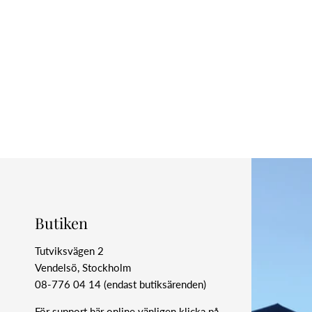
Butiken
Tutviksvägen 2
Vendelsö, Stockholm
08-776 04 14 (endast butiksärenden)
För support här online vänligen klicka på