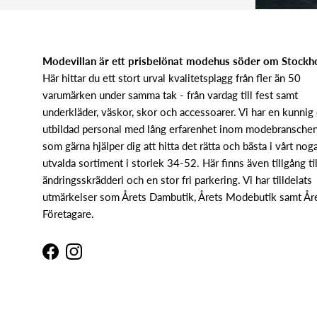
Modevillan är ett prisbelönat modehus söder om Stock
Här hittar du ett stort urval kvalitetsplagg från fler än 50
varumärken under samma tak - från vardag till fest samt
underkläder, väskor, skor och accessoarer. Vi har en kunnig
utbildad personal med lång erfarenhet inom modebransche
som gärna hjälper dig att hitta det rätta och bästa i vårt nog
utvalda sortiment i storlek 34-52. Här finns även tillgång til
ändringsskrädderi och en stor fri parkering. Vi har tilldelats
utmärkelser som Årets Dambutik, Årets Modebutik samt År
Företagare.
Facebook
Instagram