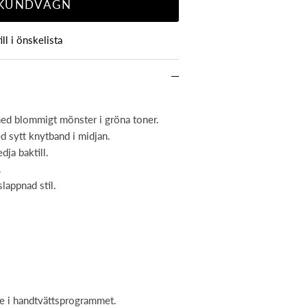
 KUNDVAGN
ill i önskelista
med blommigt mönster i gröna toner.
d sytt knytband i midjan.
ja baktill.
.
lappnad stil.
se i handtvättsprogrammet.