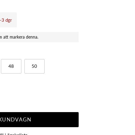
1-3 dgr
48
50
 KUNDVAGN