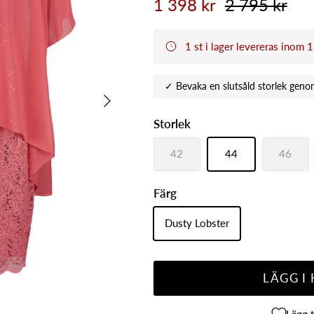
1 398 kr
2 795 kr
1 st i lager levereras inom 
Nästa
Storlek
42
44
46
Färg
Dusty Lobster
LÄGG I