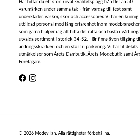
Här hittar du ett stort urval kvalitetsplagg från fler än 50
varumärken under samma tak - från vardag till fest samt
underkläder, väskor, skor och accessoarer. Vi har en kunnig
utbildad personal med lång erfarenhet inom modebransche
som gärna hjälper dig att hitta det rätta och bästa i vårt nog
utvalda sortiment i storlek 34-52. Här finns även tillgång til
ändringsskrädderi och en stor fri parkering. Vi har tilldelats
utmärkelser som Årets Dambutik, Årets Modebutik samt År
Företagare.
Facebook
Instagram
© 2026
Modevillan
.
Alla rättigheter förbehållna.