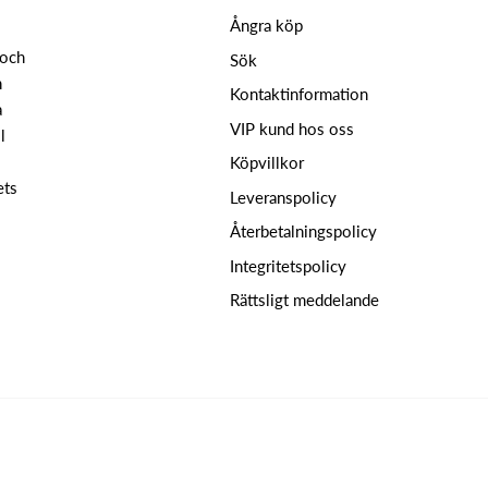
Ångra köp
 och
Sök
n
Kontaktinformation
a
VIP kund hos oss
l
Köpvillkor
ets
Leveranspolicy
Återbetalningspolicy
Integritetspolicy
Rättsligt meddelande