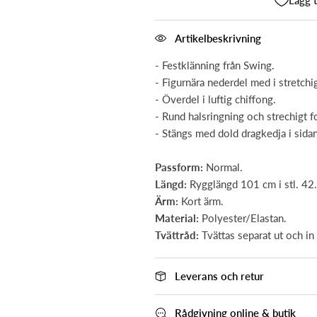
Lägg t
Artikelbeskrivning
- Festklänning från Swing.
- Figurnära nederdel med i stretchi
- Överdel i luftig chiffong.
- Rund halsringning och strechigt f
- Stängs med dold dragkedja i sidan
Passform:
Normal.
Längd:
Rygglängd 101 cm i stl. 42.
Ärm:
Kort ärm.
Material:
Polyester/Elastan.
Tvättråd:
Tvättas separat ut och in
Leverans och retur
Rådgivning online & butik