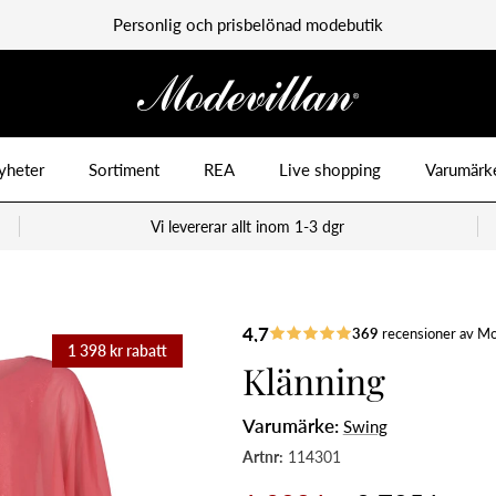
Personlig och prisbelönad modebutik
yheter
Sortiment
REA
Live shopping
Varumärk
Vi levererar allt inom 1-3 dgr
1 398 kr rabatt
Klänning
Varumärke:
Swing