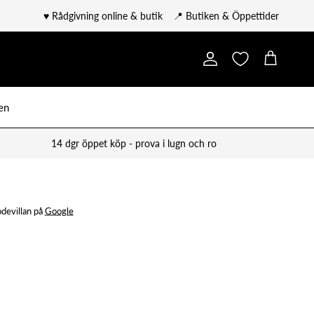
♥️ Rådgivning online & butik
📍 Butiken & Öppettider
Konto
Kundvagn
en
14 dgr öppet köp - prova i lugn och ro