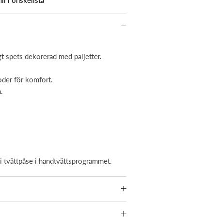
ill i önskelista
gt spets dekorerad med paljetter.
oder för komfort.
.
 i tvättpåse i handtvättsprogrammet.