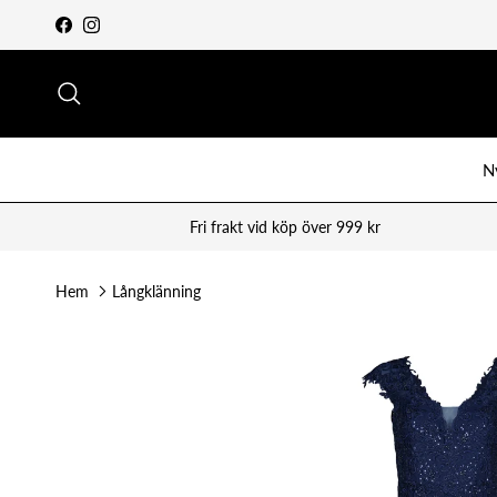
Vidare till innehåll
Facebook
Instagram
Sök
N
Fri frakt vid köp över 999 kr
Hem
Långklänning