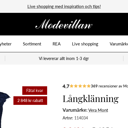
Live shopping med inspiration och tips!
yheter
Sortiment
REA
Live shopping
Varumärk
Vi levererar allt inom 1-3 dgr
Fåtal kvar
Långklänning
2 848 kr rabatt
Varumärke:
Vera Mont