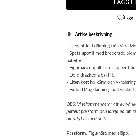
LÄGG I
Lägg t
Artikelbeskrivning
- Elegant festklänning från Vera Mo
- Spets upptill med broderade blo
paljetter.
- Figurnära upptill som släpper frå
- Dold dragkedja baktill.
- Liten kort holkärm och v-halsring
- Fodrad långklänning med vackert f
OBS! Vi rekommenderar att du vänder d
perfekt passform och längd på din lån
naturligtvis med detta.
Passform:
Figurnära med släpp.