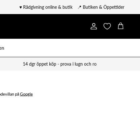
♥️ Rådgivning online & butik
📍 Butiken & Öppettider
Konto
Kundvagn
en
14 dgr öppet köp - prova i lugn och ro