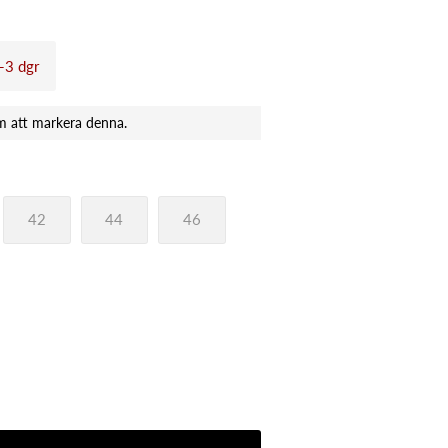
1-3 dgr
42
44
46