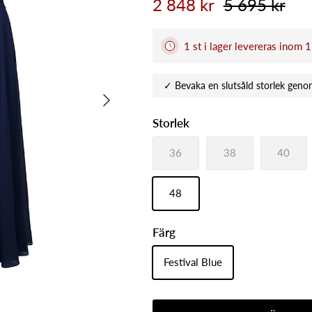
2 848 kr
5 695 kr
1 st i lager levereras inom 
Nästa
Storlek
36
38
40
48
Färg
Festival Blue