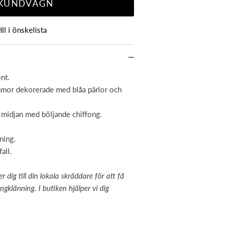
 KUNDVAGN
ill i önskelista
nt.
mmor dekorerade med blåa pärlor och
n midjan med böljande chiffong.
ning.
all.
ig till din lokala skräddare för att få
gklänning. I butiken hjälper vi dig