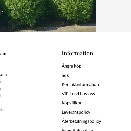
Information
holm
.
Ångra köp
 och
Sök
n
Kontaktinformation
a
VIP kund hos oss
l
Köpvillkor
ets
Leveranspolicy
Återbetalningspolicy
Integritetspolicy