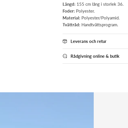
Längd:
155 cm lång i storlek 36.
Prenumera på nyhetsbrevet
Foder:
Polyester.
Material:
Polyester/Polyamid.
Prenumera på vårt nyhetsbrev och få nyheter, inspiration och
Tvättråd:
Handtvättsprogram.
kampanjer direkt till din e-post.
Leverans och retur
Rådgivning online & butik
ANMÄL