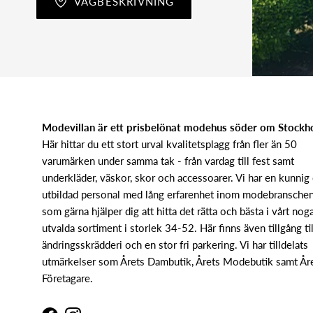
VÄGBESKRIVNING
Modevillan är ett prisbelönat modehus söder om Stock
Här hittar du ett stort urval kvalitetsplagg från fler än 50
varumärken under samma tak - från vardag till fest samt
underkläder, väskor, skor och accessoarer. Vi har en kunnig
utbildad personal med lång erfarenhet inom modebransche
som gärna hjälper dig att hitta det rätta och bästa i vårt nog
utvalda sortiment i storlek 34-52. Här finns även tillgång til
ändringsskrädderi och en stor fri parkering. Vi har tilldelats
utmärkelser som Årets Dambutik, Årets Modebutik samt År
Företagare.