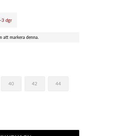
1-3 dgr
40
42
44