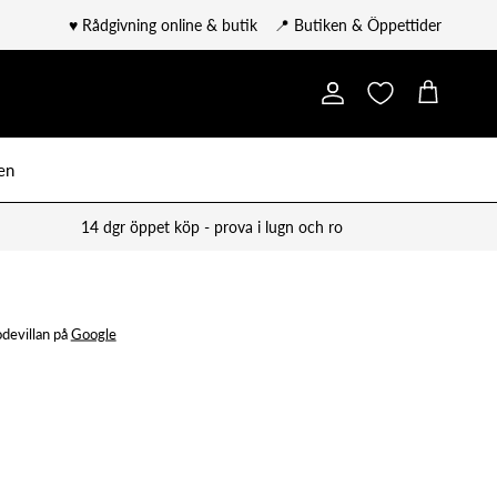
♥️ Rådgivning online & butik
📍 Butiken & Öppettider
Konto
Kundvagn
en
14 dgr öppet köp - prova i lugn och ro