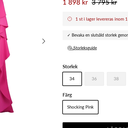
1 898 kr
3 795 kr
1 st i lager levereras inom 
Nästa
Storleksguide
Storlek
34
36
38
Färg
Shocking Pink