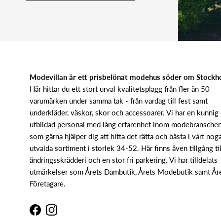
Modevillan är ett prisbelönat modehus söder om Stock
Här hittar du ett stort urval kvalitetsplagg från fler än 50
varumärken under samma tak - från vardag till fest samt
underkläder, väskor, skor och accessoarer. Vi har en kunnig
utbildad personal med lång erfarenhet inom modebransche
som gärna hjälper dig att hitta det rätta och bästa i vårt nog
utvalda sortiment i storlek 34-52. Här finns även tillgång til
ändringsskrädderi och en stor fri parkering. Vi har tilldelats
utmärkelser som Årets Dambutik, Årets Modebutik samt År
Företagare.
Facebook
Instagram