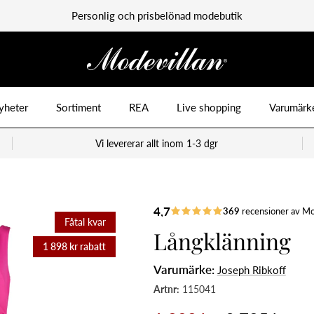
Personlig och prisbelönad modebutik
yheter
Sortiment
REA
Live shopping
Varumärk
Vi levererar allt inom 1-3 dgr
Fåtal kvar
Långklänning
1 898 kr rabatt
Varumärke:
Joseph Ribkoff