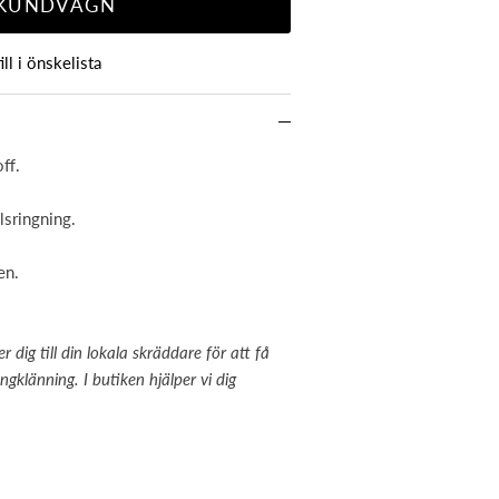
 KUNDVAGN
ill i önskelista
ff.
lsringning.
en.
ig till din lokala skräddare för att få
gklänning. I butiken hjälper vi dig