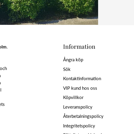
Information
holm
.
Ångra köp
 och
Sök
n
Kontaktinformation
a
VIP kund hos oss
l
Köpvillkor
ets
Leveranspolicy
Återbetalningspolicy
Integritetspolicy