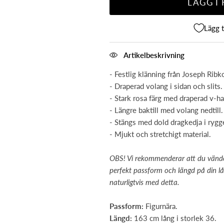
LÄGG I
Lägg t
Artikelbeskrivning
- Festlig klänning från Joseph Ribko
- Draperad volang i sidan och slits.
- Stark rosa färg med draperad v-ha
- Längre baktill med volang nedtill.
- Stängs med dold dragkedja i rygg
- Mjukt och stretchigt material.
OBS! Vi rekommenderar att du vänder d
perfekt passform och längd på din lån
naturligtvis med detta.
Passform:
Figurnära.
Längd:
163 cm lång i storlek 36.