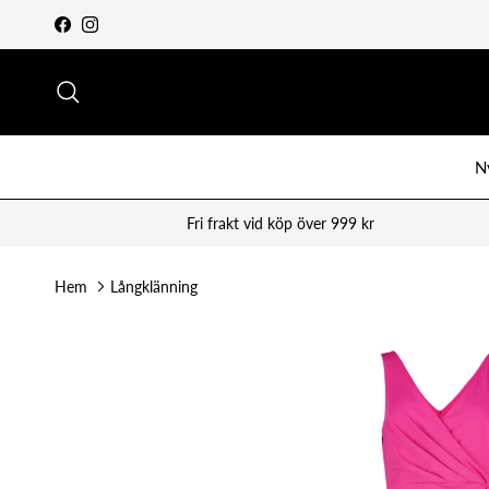
Vidare till innehåll
Facebook
Instagram
Sök
N
Fri frakt vid köp över 999 kr
Hem
Långklänning