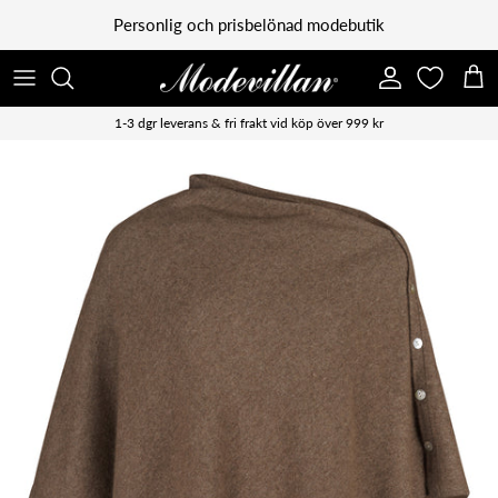
Vidare till innehåll
Personlig och prisbelönad modebutik
Konto
Kun
1-3 dgr leverans & fri frakt vid köp över 999 kr