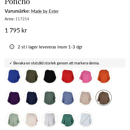
Poncho
Varumärke:
Made by Ester
1 795 kr
2 st i lager levereras inom 1-3 dgr